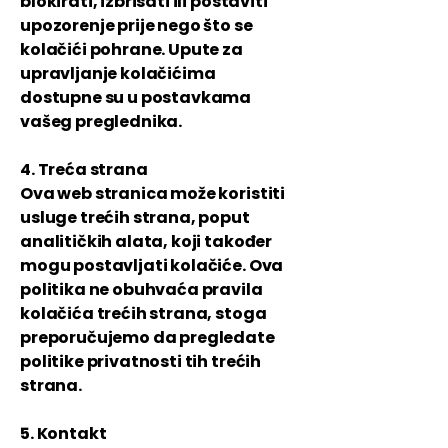
blokirati, izbrisati ili postaviti
upozorenje prije nego što se
kolačići pohrane. Upute za
upravljanje kolačićima
dostupne su u postavkama
vašeg preglednika.
4. Treća strana
Ova web stranica može koristiti
usluge trećih strana, poput
analitičkih alata, koji također
mogu postavljati kolačiće. Ova
politika ne obuhvaća pravila
kolačića trećih strana, stoga
preporučujemo da pregledate
politike privatnosti tih trećih
strana.
5. Kontakt