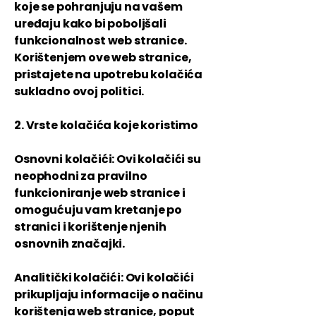
koje se pohranjuju na vašem
uređaju kako bi poboljšali
funkcionalnost web stranice.
Korištenjem ove web stranice,
pristajete na upotrebu kolačića
sukladno ovoj politici.
2. Vrste kolačića koje koristimo
Osnovni kolačići: Ovi kolačići su
neophodni za pravilno
funkcioniranje web stranice i
omogućuju vam kretanje po
stranici i korištenje njenih
osnovnih značajki.
Analitički kolačići: Ovi kolačići
prikupljaju informacije o načinu
korištenja web stranice, poput